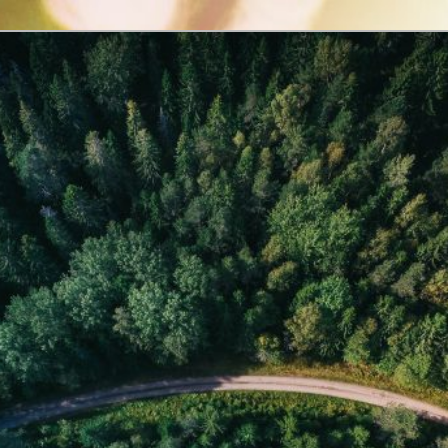
ea informativă a Federației
dioamatorism și Diverse din
3DIU