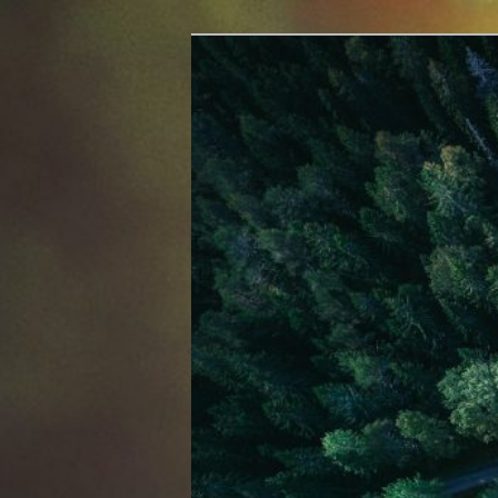
Skip
de YO3DIU
to
primary
QTC – Emisiun
content
Române de Ra
partea lui YO