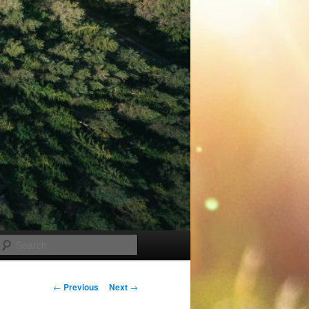
Search
Post
←
Previous
Next
→
navigation