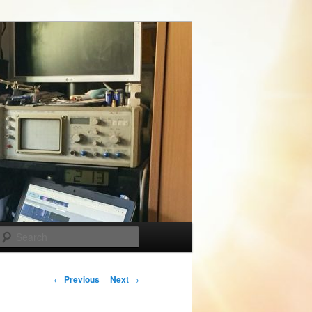
Search
Post
←
Previous
Next
→
navigation