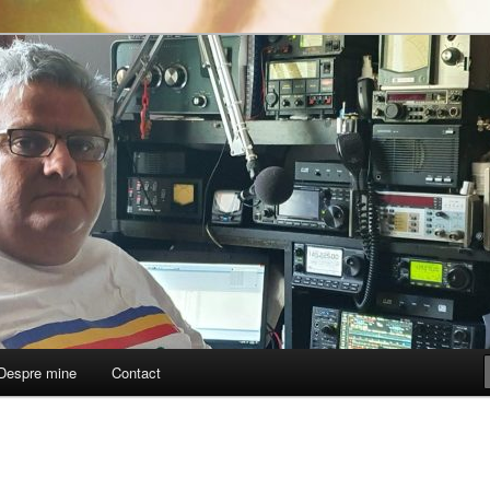
ea informativă a Federației
dioamatorism și Diverse din
3DIU
Despre mine
Contact