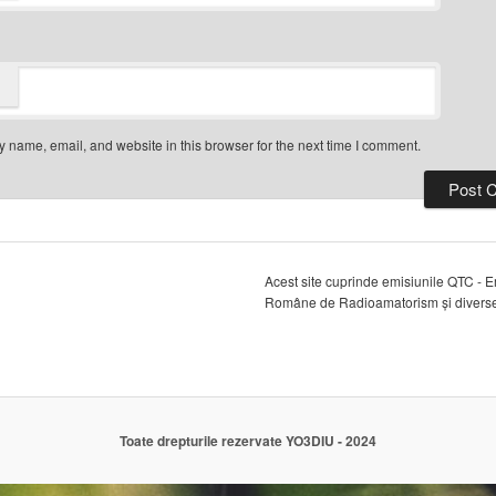
 name, email, and website in this browser for the next time I comment.
Acest site cuprinde emisiunile QTC - E
Române de Radioamatorism și diverse 
Toate drepturile rezervate YO3DIU - 2024