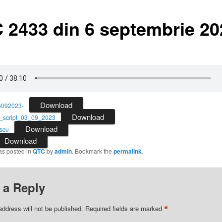
 2433 din 6 septembrie 20
Download
6092023-
Download
_script_03_09_2023
Download
scu
Download
as posted in
QTC
by
admin
. Bookmark the
permalink
.
 a Reply
*
address will not be published.
Required fields are marked