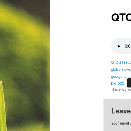
QTC
QTC-24330
gb2rs_news
george_ene
DX_523
This entry w
Leave
Your email 