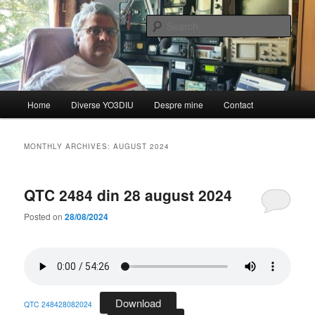
Skip
Skip
de YO3DIU
to
to
Sear
primary
secondary
content
content
QTC – Emisiunea informativă a
Federației Române de
Main
Home
Diverse YO3DIU
Despre mine
Contact
Radioamatorism și Diverse din
menu
partea lui YO3DIU
MONTHLY ARCHIVES:
AUGUST 2024
QTC 2484 din 28 august 2024
Posted on
28/08/2024
Download
QTC 248428082024