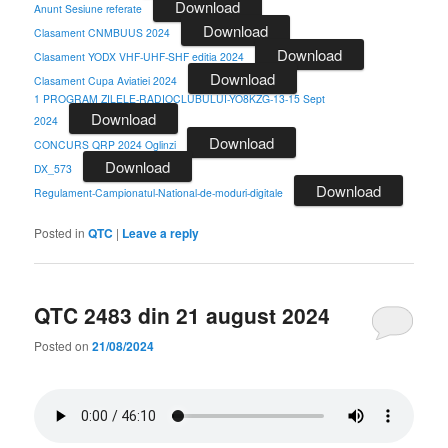
Download
Anunt Sesiune referate
Download
Clasament CNMBUUS 2024
Download
Clasament YODX VHF-UHF-SHF editia 2024
Download
Clasament Cupa Aviatiei 2024
1 PROGRAM ZILELE-RADIOCLUBULUI-YO8KZG-13-15 Sept
Download
2024
Download
CONCURS QRP 2024 Oglinzi
Download
DX_573
Download
Regulament-Campionatul-National-de-moduri-digitale
Posted in
QTC
|
Leave a reply
QTC 2483 din 21 august 2024
Posted on
21/08/2024