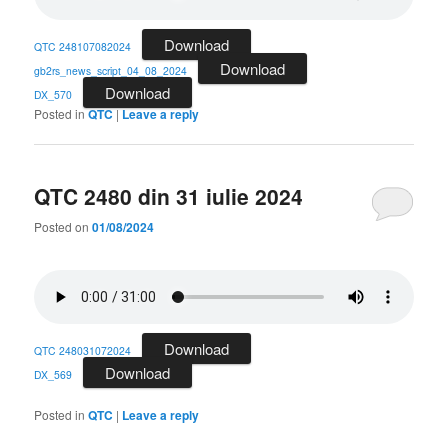
Download
QTC 248107082024
Download
gb2rs_news_script_04_08_2024
Download
DX_570
Posted in
QTC
|
Leave a reply
QTC 2480 din 31 iulie 2024
Posted on
01/08/2024
Download
QTC 248031072024
Download
DX_569
Posted in
QTC
|
Leave a reply