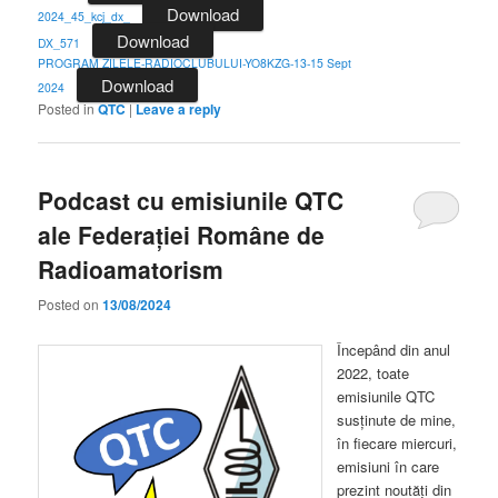
Download
2024_45_kcj_dx_
Download
DX_571
PROGRAM ZILELE-RADIOCLUBULUI-YO8KZG-13-15 Sept
Download
2024
Posted in
QTC
|
Leave a reply
Podcast cu emisiunile QTC
ale Federației Române de
Radioamatorism
Posted on
13/08/2024
Începând din anul
2022, toate
emisiunile QTC
susținute de mine,
în fiecare miercuri,
emisiuni în care
prezint noutăți din