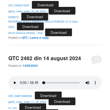
Download
QTC 2483212024
Download
gb2rs_news_script_18_08_2024
Download
DXW572
PROGRAM ZILELE-RADIOCLUBULUI-YO8KZG-13-15 Sept
Download
2024
Download
Anunt Sesiune referate – final
Posted in
QTC
|
Leave a reply
QTC 2482 din 14 august 2024
Posted on
14/08/2024
Download
QTC 248214082024
Download
gb2rs_news_script_11_08_2024
Download
cn_uus